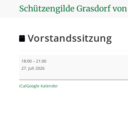
Zum
Schützengilde Grasdorf von 
Inhalt
springen
Vorstandssitzung
Vorstandssitzung
18:00
–
21:00
27. Juli 2026
iCal
Google Kalender