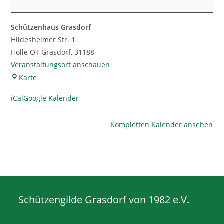
KK
((KK
vorrangig,
Schützenhaus Grasdorf
Pistole
Hildesheimer Str. 1
möglich)
Holle OT Grasdorf
,
31188
Veranstaltungsort anschauen
Schützenhaus
Karte
Grasdorf
iCal
Google Kalender
Kompletten Kalender ansehen
Schützengilde Grasdorf von 1982 e.V.