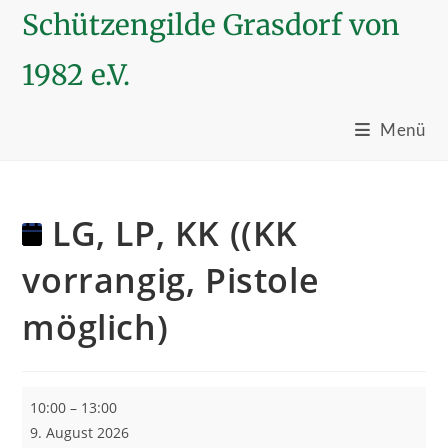
Schützengilde Grasdorf von
1982 e.V.
Menü
Zum
Inhalt
LG, LP, KK ((KK
springen
vorrangig, Pistole
möglich)
LG,
10:00
–
13:00
LP,
9. August 2026