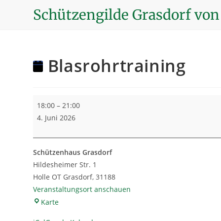
Zum
Schützengilde Grasdorf von 
Inhalt
springen
Blasrohrtraining
Blasrohrtraining
18:00
–
21:00
4. Juni 2026
Schützenhaus Grasdorf
Hildesheimer Str. 1
Holle OT Grasdorf
,
31188
Veranstaltungsort anschauen
Schützenhaus
Karte
Grasdorf