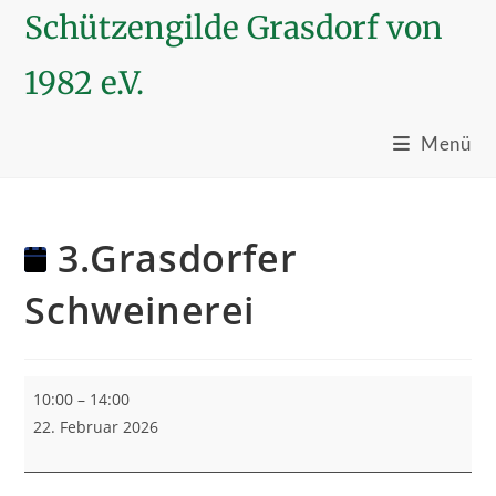
Schützengilde Grasdorf von
1982 e.V.
Menü
Zum
Inhalt
3.Grasdorfer
springen
Schweinerei
3.Grasdorfer
10:00
–
14:00
Schweinerei
22. Februar 2026